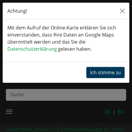
Zum Hauptinhalt springen
Achtung!
Mit dem Aufruf der Online-Karte erklären Sie sich
einverstanden, dass Ihre Daten an Google Maps
übermittelt werden und das Sie die
Datenschutzerklärung
gelesen haben.
Ich stimme zu
DE
EN
|
Sie sind hier:
Solida-Werk, Meißel und Einsteckwerkzeuge für Profis